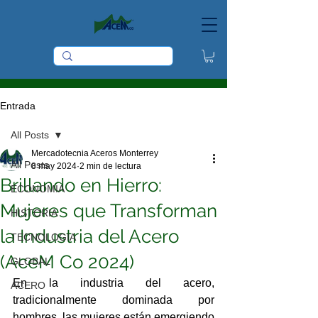
Entrada
All Posts
Mercadotecnia Aceros Monterrey
All Posts
8 may 2024
2 min de lectura
Brillando en Hierro:
ECONOMIA
Mujeres que Transforman
HISTORIA
la Industria del Acero
TECNOLOGIA
(AceM Co 2024)
GLOBAL
En la industria del acero, 
ACERO
tradicionalmente dominada por 
hombres, las mujeres están emergiendo 