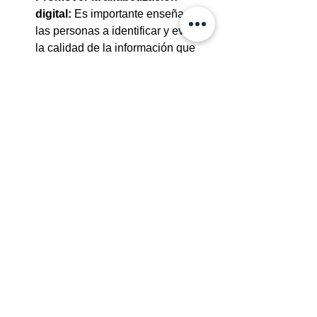
digital:
 Es importante enseñar a 
las personas a identificar y evaluar 
la calidad de la información que 
encuentran en línea.
Apoyar a la industria del 
acero:
 Desmentir rumores 
infundados es esencial para 
proteger la reputación y la 
estabilidad de esta industria vital.
En resumen, no existe ninguna 
evidencia científica que sugiera que 
el mpox tenga un impacto negativo 
en el comercio del acero.
 Este rumor 
carece de fundamento y puede generar 
confusión y alarma innecesarias.
¿Qué opinas tú sobre este tema? 
¿Has escuchado otros rumores 