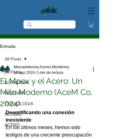
Entrada
All Posts
Mercadotecnia Aceros Monterrey
All Posts
16 ago 2024
2 min de lectura
El Mpox y el Acero: Un
ECONOMIA
Mito Moderno (AceM Co,
HISTORIA
2024)
TECNOLOGIA
Desmitificando una conexión 
GLOBAL
inexistente
ACERO
En los últimos meses, hemos sido 
testigos de una creciente preocupación 