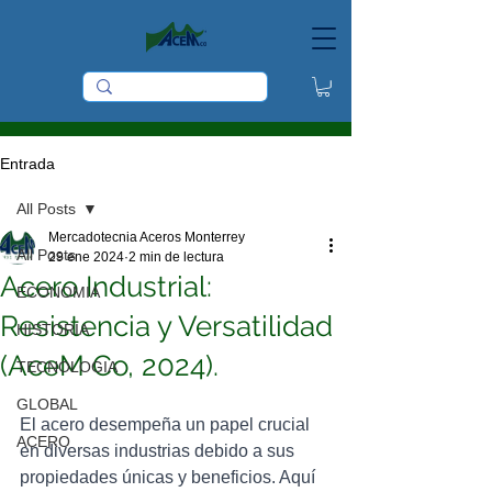
Entrada
All Posts
Mercadotecnia Aceros Monterrey
All Posts
29 ene 2024
2 min de lectura
Acero Industrial:
ECONOMIA
Resistencia y Versatilidad
HISTORIA
(AceM Co, 2024).
TECNOLOGIA
GLOBAL
El acero desempeña un papel crucial 
ACERO
en diversas industrias debido a sus 
propiedades únicas y beneficios. Aquí 