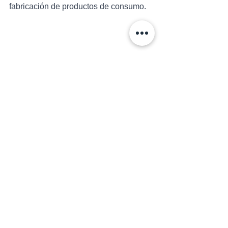
fabricación de productos de consumo.
Composite timelapse image of sunset clouds at the Eiffel 
tower in spring in Paris, France/
Por 
dennisvdwater
Reciclabilidad:
 El acero inoxidable es 
completamente reciclable y puede ser 
reutilizado sin perder sus propiedades. 
Esto hace que sea una opción 