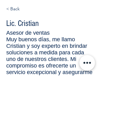
< Back
Lic. Cristian
Asesor de ventas
Muy buenos días, me llamo
Cristian y soy experto en brindar
soluciones a medida para cada
uno de nuestros clientes. Mi
compromiso es ofrecerte un
servicio excepcional y asegurarme
de que tu experiencia de compra
supere todas tus expectativas.
Cuéntame qué estás buscando y
juntos encontraremos la mejor
opción para ti.
ventas.silao3@gmail.com