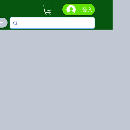
登入
ás