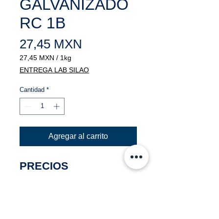
GALVANIZADO
RC 1B
Precio
27,45 MXN
27,45 MXN
/
1kg
27,45 MXN
ENTREGA LAB SILAO
por
1
Cantidad
*
Kilogramos
Agregar al carrito
PRECIOS
NEGOCIABLES
PRECIOS POR KG