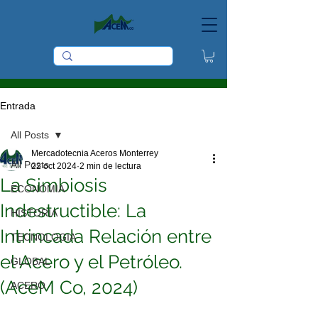
Entrada
All Posts
Mercadotecnia Aceros Monterrey
All Posts
22 oct 2024
2 min de lectura
La Simbiosis
ECONOMIA
Indestructible: La
HISTORIA
Intrincada Relación entre
TECNOLOGIA
el Acero y el Petróleo.
GLOBAL
(AceM Co, 2024)
ACERO