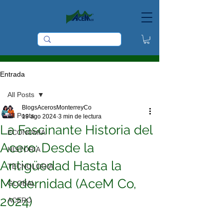
Entrada
All Posts
BlogsAcerosMonterreyCo
All Posts
19 ago 2024
3 min de lectura
La Fascinante Historia del
ECONOMIA
Acero: Desde la
HISTORIA
Antigüedad Hasta la
TECNOLOGIA
Modernidad (AceM Co,
GLOBAL
2024)
ACERO