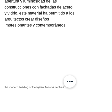
apertura y luminosidad de las 
construcciones con fachadas de acero 
y vidrio, este material ha permitido a los 
arquitectos crear diseños 
impresionantes y contemporáneos.
the modern building of the lujiazui financial centre in 
shanghai china./
安琦 王
En conclusión, el acero ha pasado de 
ser un material de construcción 