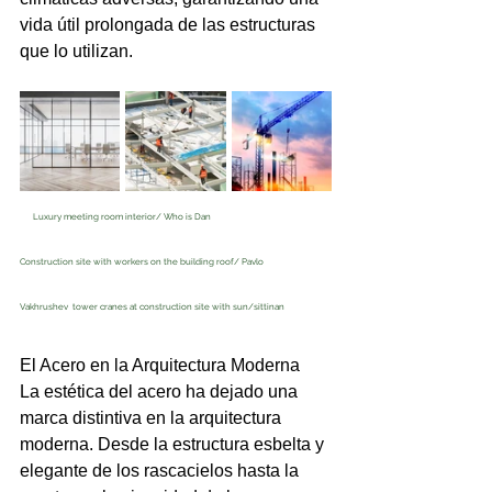
vida útil prolongada de las estructuras 
que lo utilizan.
     Luxury meeting room interior/ 
Who is Dan
Construction site with workers on the building roof/ 
Pavlo                  
Vakhrushev
  tower cranes at construction site with sun/
sittinan
El Acero en la Arquitectura Moderna
La estética del acero ha dejado una 
marca distintiva en la arquitectura 
moderna. Desde la estructura esbelta y 
elegante de los rascacielos hasta la 