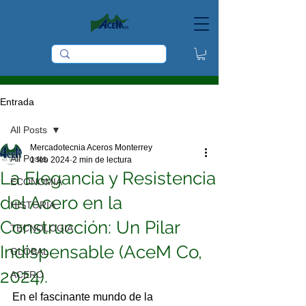
Entrada
All Posts
Mercadotecnia Aceros Monterrey
All Posts
1 feb 2024
2 min de lectura
La Elegancia y Resistencia
ECONOMIA
del Acero en la
HISTORIA
Construcción: Un Pilar
TECNOLOGIA
Indispensable (AceM Co,
GLOBAL
2024).
ACERO
En el fascinante mundo de la 