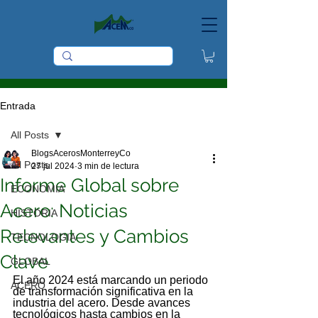
Entrada
All Posts
BlogsAcerosMonterreyCo
All Posts
27 jul 2024
3 min de lectura
Informe Global sobre
ECONOMIA
Acero: Noticias
HISTORIA
Relevantes y Cambios
TECNOLOGIA
Clave
GLOBAL
El año 2024 está marcando un periodo 
ACERO
de transformación significativa en la 
industria del acero. Desde avances 
tecnológicos hasta cambios en la 