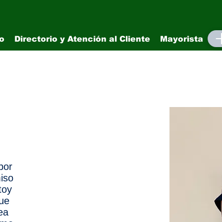
io
Directorio y Atención al Cliente
Mayorista
M
por
iso
toy
ue
ea