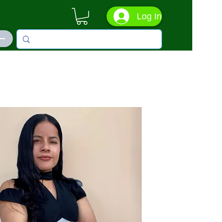
Log In
ás