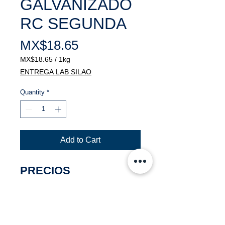
GALVANIZADO
RC SEGUNDA
Price
MX$18.65
MX$18.65
/
1kg
MX$18.65
ENTREGA LAB SILAO
per
1
Quantity
*
Kilogram
Add to Cart
PRECIOS
NEGOCIABLES
PRECIOS POR KG