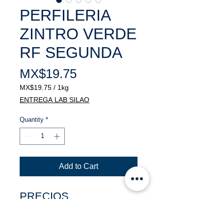
PERFILERIA
ZINTRO VERDE
RF SEGUNDA
Price
MX$19.75
MX$19.75
/
1kg
MX$19.75
ENTREGA LAB SILAO
per
1
Quantity
*
Kilogram
Add to Cart
PRECIOS
NEGOCIABLES