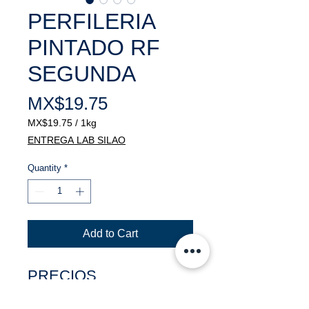
PERFILERIA
PINTADO RF
SEGUNDA
Price
MX$19.75
MX$19.75
/
1kg
MX$19.75
ENTREGA LAB SILAO
per
1
Quantity
*
Kilogram
Add to Cart
PRECIOS
NEGOCIABLES