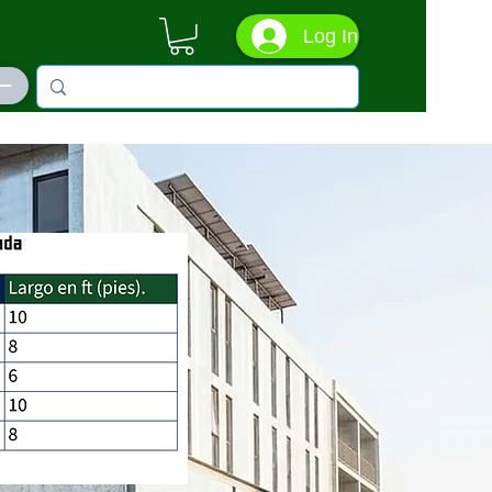
Log In
ás