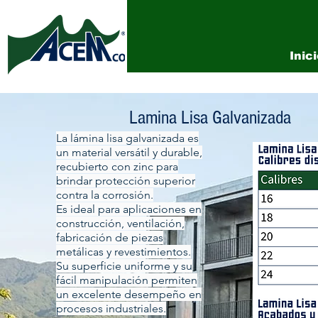
Inic
Lamina Lisa Galvanizada
La lámina lisa galvanizada es
un material versátil y durable,
recubierto con zinc para
brindar protección superior
contra la corrosión.
Es ideal para aplicaciones en
construcción, ventilación,
fabricación de piezas
metálicas y revestimientos.
Su superficie uniforme y su
fácil manipulación permiten
un excelente desempeño en
procesos industriales.