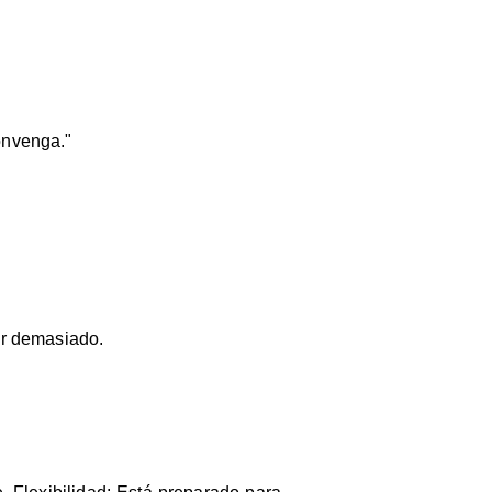
onvenga."
ar demasiado.