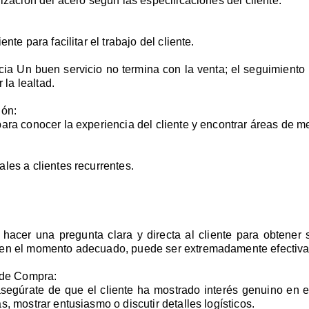
ización del acero según las especificaciones del cliente.
nte para facilitar el trabajo del cliente.
ia Un buen servicio no termina con la venta; el seguimiento
 la lealtad.
ión:
ara conocer la experiencia del cliente y encontrar áreas de me
les a clientes recurrentes.
a hacer una pregunta clara y directa al cliente para obten
 en el momento adecuado, puede ser extremadamente efectiva
s de Compra:
o, asegúrate de que el cliente ha mostrado interés genuino en
, mostrar entusiasmo o discutir detalles logísticos.